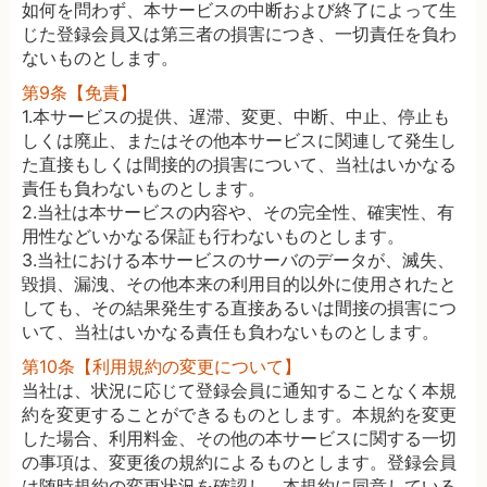
如何を問わず、本サービスの中断および終了によって生
じた登録会員又は第三者の損害につき、一切責任を負わ
ないものとします。
第9条【免責】
1.本サービスの提供、遅滞、変更、中断、中止、停止も
しくは廃止、またはその他本サービスに関連して発生し
た直接もしくは間接的の損害について、当社はいかなる
責任も負わないものとします。
2.当社は本サービスの内容や、その完全性、確実性、有
用性などいかなる保証も行わないものとします。
3.当社における本サービスのサーバのデータが、滅失、
毀損、漏洩、その他本来の利用目的以外に使用されたと
しても、その結果発生する直接あるいは間接の損害につ
いて、当社はいかなる責任も負わないものとします。
第10条【利用規約の変更について】
当社は、状況に応じて登録会員に通知することなく本規
約を変更することができるものとします。本規約を変更
した場合、利用料金、その他の本サービスに関する一切
の事項は、変更後の規約によるものとします。登録会員
は随時規約の変更状況を確認し、本規約に同意している