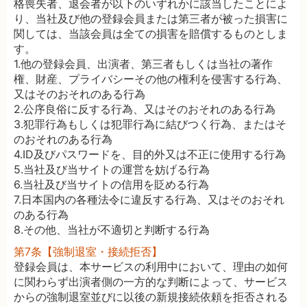
格喪失者、退会者が以下のいずれかに該当したことによ
り、当社及び他の登録会員または第三者が被った損害に
関しては、当該会員は全ての損害を賠償するものとしま
す。
1.他の登録会員、出演者、第三者もしくは当社の著作
権、財産、プライバシーその他の権利を侵害する行為、
又はそのおそれのある行為
2.公序良俗に反する行為、又はそのおそれのある行為
3.犯罪行為もしくは犯罪行為に結びつく行為、またはそ
のおそれのある行為
4.ID及びパスワードを、目的外又は不正に使用する行為
5.当社及び当サイトの運営を妨げる行為
6.当社及び当サイトの信用を貶める行為
7.日本国内の各種法令に違反する行為、又はそのおそれ
のある行為
8.その他、当社が不適切と判断する行為
第7条【強制退室・接続拒否】
登録会員は、本サービスの利用中において、理由の如何
に関わらず出演者側の一方的な判断によって、サービス
からの強制退室並びに以後の新規接続依頼を拒否される