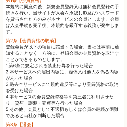
第1条【会員資格】
本規約に同意の後、新規会員登録又は無料会員登録の手
続きを行い、当サイトが入会を承認しID及びパスワード
を貸与された方のみが本サービスの会員とします。会員
は入会手続き完了後、本規約を厳守する義務が発生しま
す。
第2条【会員資格の取消】
登録会員が以下の項目に該当する場合、当社は事前に通
知することなく一方的に、登録会員の会員資格を取消す
ことができるものとします。
1.第6条に規定される禁止行為を行った場合
2.本サービスへの届出内容に、虚偽又は他人を偽る内容
があった場合
3.過去本サービスにて規約違反等により登録資格の取消
を受けた場合
4.本サービスの会員登録資格等を第三者に利用させた
り、貸与・譲渡・売買等を行った場合
5.その他、会員として不適切もしくは会員の継続が困難
であると当社が判断した場合
第3条【退会】